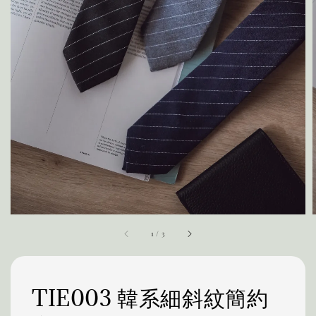
1
/
3
TIE003 韓系細斜紋簡約