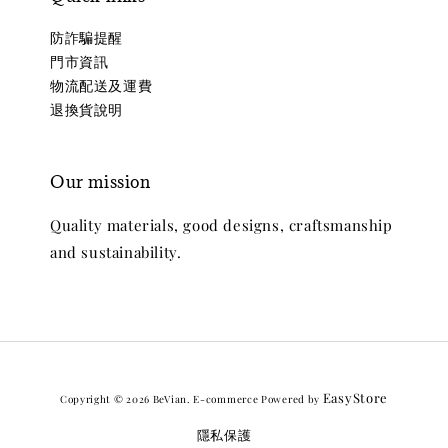
防詐騙提醒
門市資訊
物流配送及運費
退換貨說明
Our mission
Quality materials, good designs, craftsmanship
and sustainability.
EasyStore
Copyright © 2026 BeVian. E-commerce Powered by
隱私保護