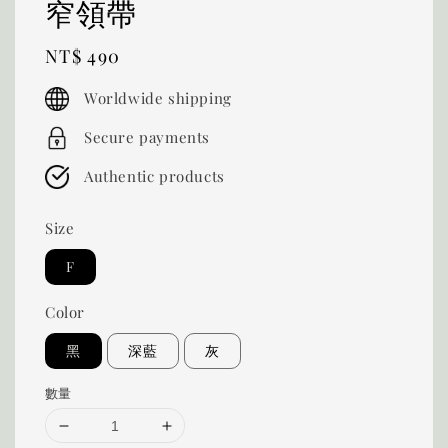
窄領帶
Regular
NT$ 490
price
Worldwide shipping
Secure payments
Authentic products
Size
F
Color
黑
深藍
灰
數量