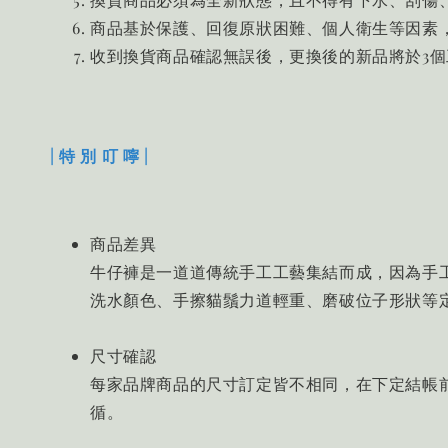
商品基於保護、回復原狀困難、個人衛生等因素
收到換貨商品確認無誤後，更換後的新品將於3
| 特 別 叮 嚀 |
商品差異
牛仔褲是一道道傳統手工工藝集結而成，因為手
洗水顏色、手擦貓鬚力道輕重、磨破位子形狀等
尺寸確認
每家品牌商品的尺寸訂定皆不相同，在下定結帳前
循。