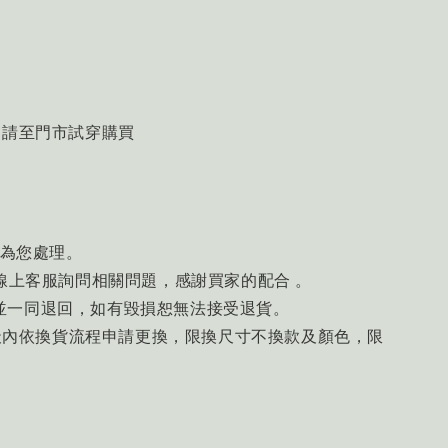
慮請至門市試穿購買
速為您處理。
線上客服詢問相關問題，感謝買家的配合 。
並一同退回，如有毀損恕無法接受退貨。
7天內依換貨流程申請更換，限換尺寸不換款及顏色，限