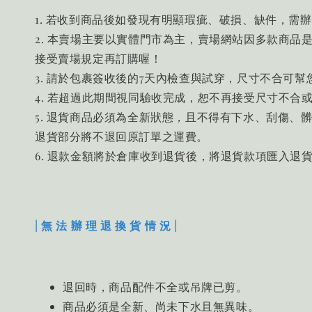
1. 若收到商品後如發現有明顯瑕疵、破損、缺件，需
2. 本賣場主要以實體門市為主，賣場網站因多款商
接受賣場規定再訂購喔！
3. 請於包裹簽收後的7天內檢查與試穿，尺寸不合可
4. 若超過此期間視同驗收完成，恕不再接受尺寸不合
5. 退貨商品必須為全新狀態，且不得有下水、刮傷
退貨部分將不退回原訂單之運費。
6. 退款金額將於倉庫收到退貨後，將退貨款項匯入退
| 無 法 辦 理 退 換 貨 情 況 |
退回時，商品配件不全或吊牌已剪。
商品必須是全新、尚未下水且無異味。