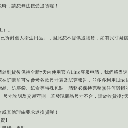
妝時，請恕無法接受退貨喔！
工）。
「已拆封個人衛生用品」，因此恕不提供退換貨，如有尺寸疑
於到貨後保持全新7天內使用官方Line客服申請，我們將盡
在訂購前可先參考各款尺寸表及試穿報告，並多多利用Line
贈品、防塵袋、紙盒等特殊包裝，請務必保持完整無任何毀損
說明、尺寸說明及交易守則，若發現商品尺寸不合，請於收貨後
合或其他理由要求退換貨喔！
郵資】
、髒污、異味。