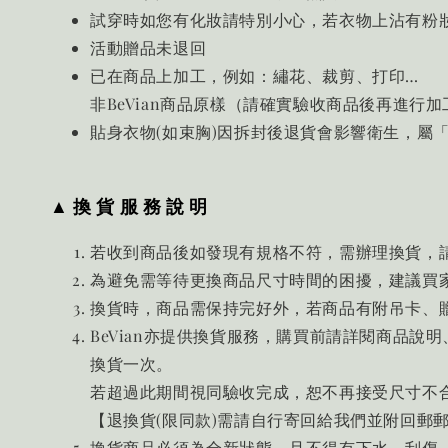
試穿時如您有化妝請特別小心，若衣物上沾有粉
活動贈品未退回
已在商品上加工，例如：繡花、裁剪、打印…
非BeVian商品原樣（請確實驗收商品後再進行加
貼身衣物(如束胸)因拆封後退貨會影響衛生，屬
▲ 換 貨 服 務 說 明
若收到商品後如發現有規格不符，需辦理換貨，請
為避免需等待更換商品尺寸時間的困擾，建議買家
換貨時，商品需保持完好外，若商品有附吊卡、
BeVian亦提供換貨服務，購買前請詳閱商品
換貨一次。
若超過此期間視同驗收完成，恕不再接受尺寸不
【退換貨(限同款)需請自行寄回給我們並附回郵
換貨商品必須為全新狀態，且不得有下水、刮傷