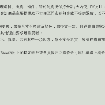
辦理退貨、換貨、補件，請於到貨後保持全新7天內使用官方Li
品是客訂商品主要提供給不方便至門市的熟客故不提供退貨，若
幫您更換，限換尺寸不換款及顏色，限換貨一次。且運費由買家
或其他理由要求退換貨喔！
、髒污、異味。若有其中一項因素，恕不接受退貨，故請在購買
貨商品內附上的指定帳戶或會員帳戶之購物金 ( 原訂單線上刷