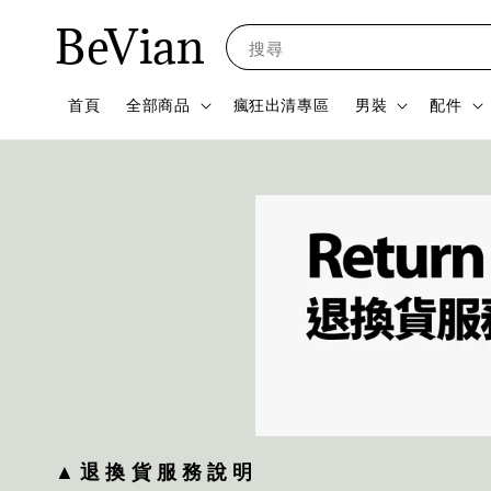
BeVian
搜尋
首頁
全部商品
瘋狂出清專區
男裝
配件
▲ 退 換 貨 服 務 說 明