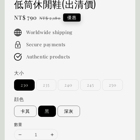
低筒休閒鞋(出清價)
Sale
NT$ 790
Regular
優惠
NT$ 2,180
price
price
Worldwide shipping
Secure payments
Authentic products
大小
230
235
240
245
250
顔色
卡其
黑
深灰
數量