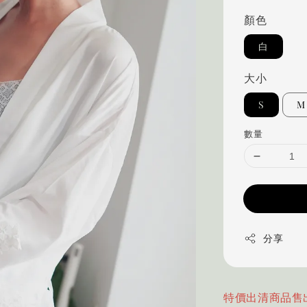
顏色
白
大小
S
M
數量
分享
特價出清商品售