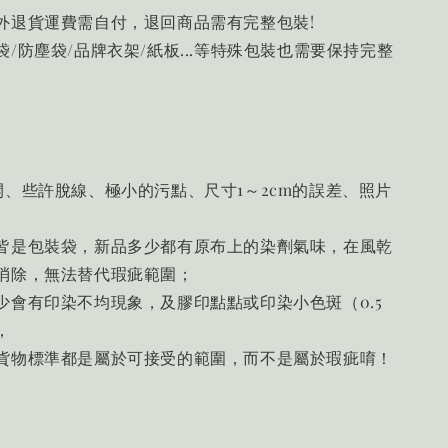
外退貨運費需自付，退回商品需有完整包裝!
/防塵袋/品牌衣架/紙板...等特殊包裝也需要保持完整
開、些許脫線、極小的污點、尺寸1～2cm的誤差、照片
皆是包裝袋，新品多少都有原布上的染劑氣味，在風乾
消除，無法替代瑕疵範圍；
少會有印染不均現象，及膠印點點或印染小色斑（0.5
，
貨物標準都是屬於可接受的範圍，而不是屬於瑕疵唷！