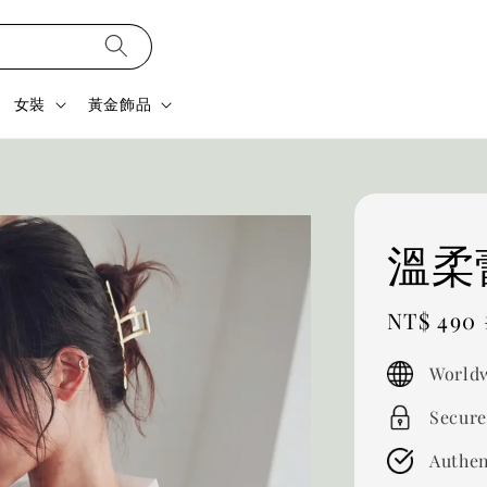
女裝
黃金飾品
溫柔
Sale
NT$ 490
price
Worldw
Secure
Authen