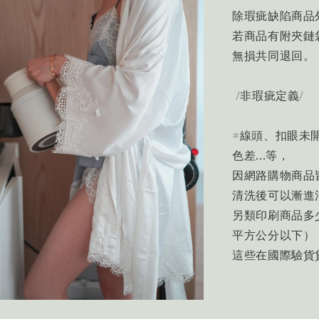
除瑕疵缺陷商品
若商品有附夾鏈袋
無損共同退回。
/非瑕疵定義/
#線頭、扣眼未
色差...等，
因網路購物商品
清洗後可以漸進
另類印刷商品多
平方公分以下）
這些在國際驗貨