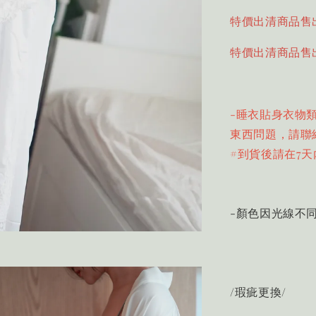
特價出清商品售
特價出清商品售
-睡衣貼身衣物
東西問題，請聯
#到貨後請在7天
-顏色因光線不
/瑕疵更換/