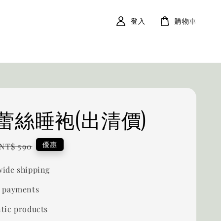
登入
購物車
蕾絲睡袍(出清價)
Regular
優惠
NT$ 590
price
ide shipping
 payments
tic products