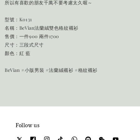
所以有喜歡的朋友千萬不要考慮太久喔～
型號：K0131
名稱：BeVian法蘭絨雙色格紋襯衫
售價：一件900 兩件1700
尺寸：三段式尺寸
顏色：紅 藍
BeVian #小版男裝 #法蘭絨襯衫 #格紋襯衫
Follow us