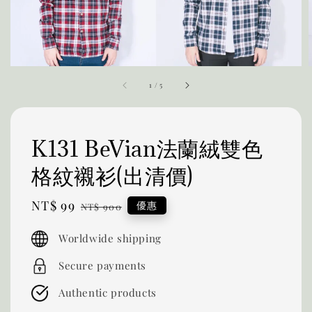
1
/
5
K131 BeVian法蘭絨雙色
格紋襯衫(出清價)
Sale
NT$ 99
Regular
優惠
NT$ 900
price
price
Worldwide shipping
Secure payments
Authentic products