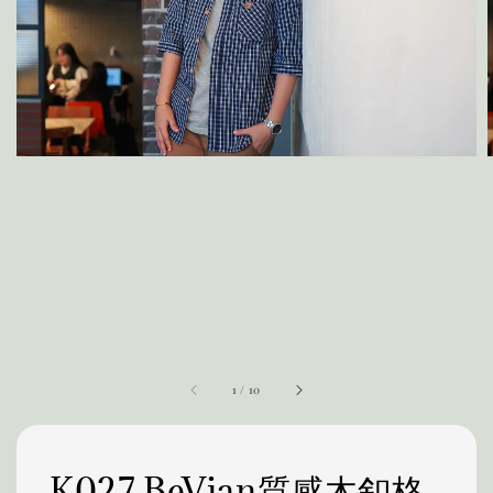
1
/
10
K027 BeVian質感木釦格