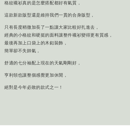
格紋襯衫真的是怎麼搭配都好有氣質，
這款新款版型還是維持我們一貫的合身版型，
只有長度稍微加長了一點讓大家比較好扎進去，
經典的小格紋和硬挺的面料讓整件襯衫變得更有質感，
最後再加上口袋上的木釦裝飾，
簡單卻不失帥氣，
舒適的七分袖配上現在的天氣剛剛好，
亨利領也讓整個感覺更加休閒，
絕對是今年必敗的款式之一！