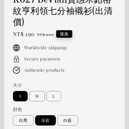
紋亨利領七分袖襯衫(出清
價)
Sale
NT$ 290
Regular
優惠
NT$ 900
price
price
Worldwide shipping
Secure payments
Authentic products
大小
S
M
L
顔色
白黑
深藍
白藍