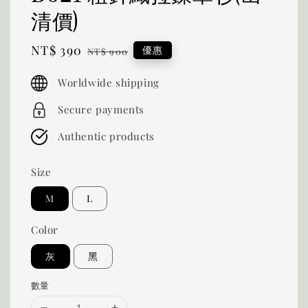
清價)
Sale
NT$ 390
Regular
優惠
NT$ 900
price
price
Worldwide shipping
Secure payments
Authentic products
Size
M
L
Color
灰
黑
數量