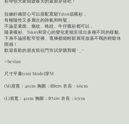
衫帶領大家開啟春天的最新穿搭吧！
拉鍊針織背心可以搭配寬鬆Tshirt或襯衫，
有種隨性又多層次的帥氣和時髦，
不論是素面、條紋、格紋、牛仔襯衫都可以，
隨著襯衫、Tshirt和背心的變化更能呈現出多種不同的樣貌。
下身不論搭配窄管褲、寬褲都能輕鬆展現放蕩不羈的輕鬆休
閒感！
歡迎喜歡的朋友前往門市試穿購買喔^_^
#bevian
尺寸平量(cm) Model穿M
胸圍：89cm
(M)肩寬：40cm
衣長：66cm
胸圍：91cm
(L)肩寬：42cm
衣長：67cm