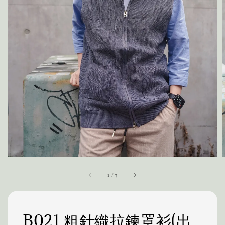
1
/
7
B021 粗針織拉鍊罩衫(出