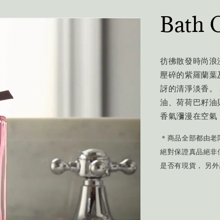
Bath 
彷彿散發時尚浪
壓碎的紫羅蘭葉
訝的清淨淡香。
油、荷荷巴籽油
香氣瀰漫在空氣
＊商品全部都由老
絕對保證真品絕非
是否有現貨， 另