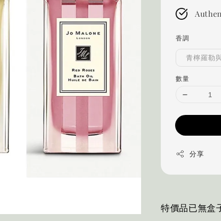
Authen
香調
青檸羅勒
數量
分享
特價品已無盒