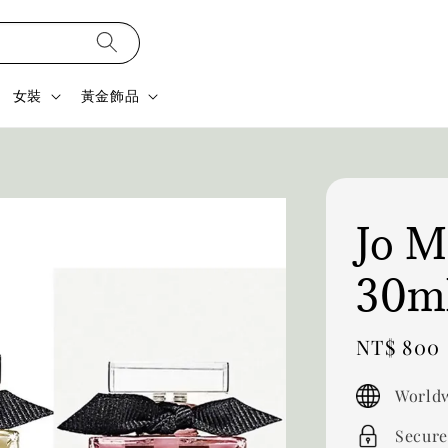
女裝
黃金飾品
Jo 
30m
Sale
NT$ 800
price
Worldw
Secure