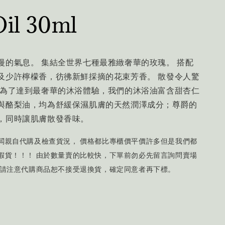
Oil
30ml
漫的氣息。 集結全世界七種最雅緻奢華的玫瑰。 搭配
及少許檸檬香，彷彿新鮮採摘的花束芳香。 散發令人驚
 為了達到最奢華的沐浴體驗，我們的沐浴油富含甜杏仁
與酪梨油，均為舒緩保濕肌膚的天然潤澤成分；尊爵的
，同時讓肌膚散發香味。
闆親自代購及檢查貨況， 價格都比專櫃價平價許多但是我們都
假貨！！！ 由於數量賣的比較快，下單前勿必先留言詢問賣場
外請注意代購商品恕不接受退換貨，確定同意者再下標。