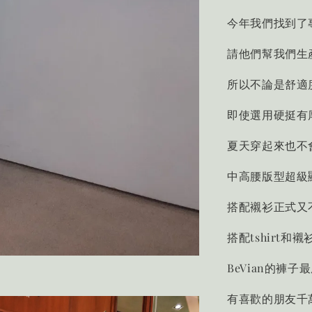
今年我們找到了
請他們幫我們生
所以不論是舒適
即使選用硬挺有
夏天穿起來也不
中高腰版型超級顯
搭配襯衫正式又
搭配tshirt
BeVian的褲
有喜歡的朋友千