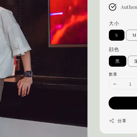
Authen
大小
S
M
顔色
黑
數量
分享