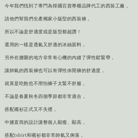
今年我們找到了專門為韓國百貨專櫃品牌代工的西裝工廠，
請他們幫我們生產獨家小版型的西裝褲，
所以不論是舒適度或是版型都超讚！
選用的一樣是透氣又舒適的冰絲面料，
另外在腰圍的地方非常有心機的內縫了彈性鬆緊帶，
讓帥氣的西裝褲也可以有彈性休閒褲的舒適度，
就算是吃飽也不用怕褲子太緊不舒服，
不論是春夏秋冬四個季節都非常適合，
搭配襯衫正式又不失禮，
中腰直筒的設計讓整個人顯瘦、顯高，
搭配tshirt和襯衫都非常帥氣又俐落，