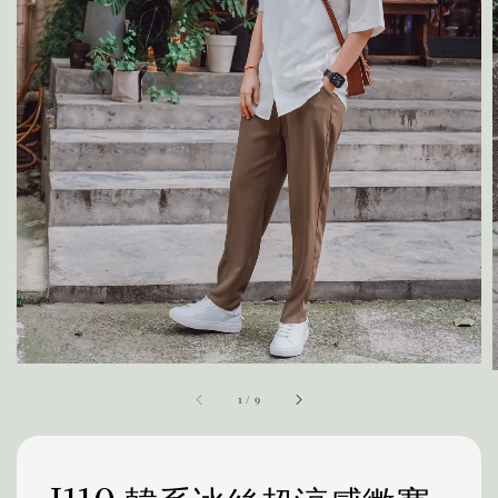
1
/
9