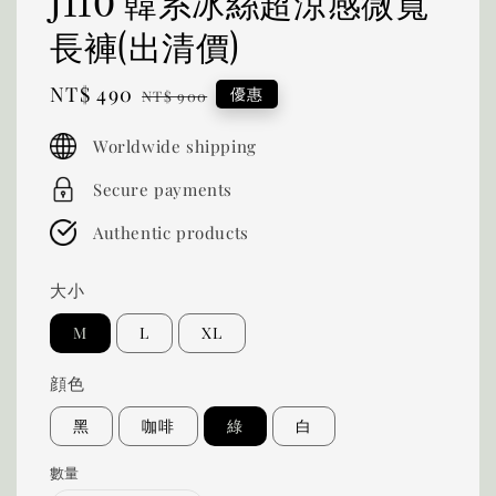
J110 韓系冰絲超涼感微寬
長褲(出清價)
Sale
NT$ 490
Regular
優惠
NT$ 900
price
price
Worldwide shipping
Secure payments
Authentic products
大小
M
L
XL
顔色
黑
咖啡
綠
白
數量