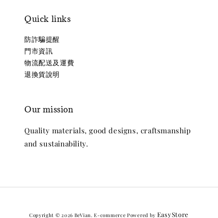
Quick links
防詐騙提醒
門市資訊
物流配送及運費
退換貨說明
Our mission
Quality materials, good designs, craftsmanship
and sustainability.
EasyStore
Copyright © 2026 BeVian. E-commerce Powered by