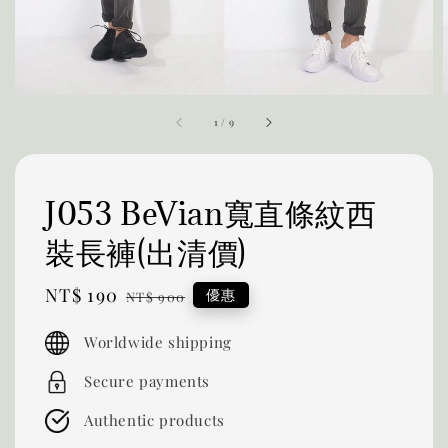
1
/
9
J053 BeVian寬直條紋西
裝長褲(出清價)
Sale
NT$ 190
Regular
優惠
NT$ 900
price
price
Worldwide shipping
Secure payments
Authentic products