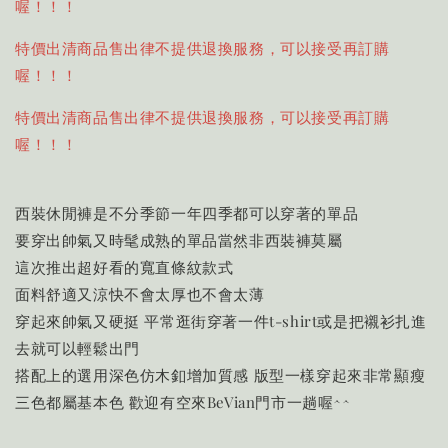
喔！！！
特價出清商品售出律不提供退換服務，可以接受再訂購
喔！！！
特價出清商品售出律不提供退換服務，可以接受再訂購
喔！！！
西裝休閒褲是不分季節一年四季都可以穿著的單品
要穿出帥氣又時髦成熟的單品當然非西裝褲莫屬
這次推出超好看的寬直條紋款式
面料舒適又涼快不會太厚也不會太薄
穿起來帥氣又硬挺 平常逛街穿著一件t-shirt或是把襯衫扎進
去就可以輕鬆出門
搭配上的選用深色仿木釦增加質感 版型一樣穿起來非常顯瘦
三色都屬基本色 歡迎有空來BeVian門市一趟喔^^