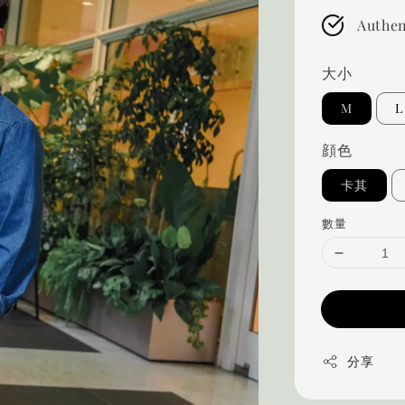
Authen
大小
M
L
顔色
卡其
數量
分享