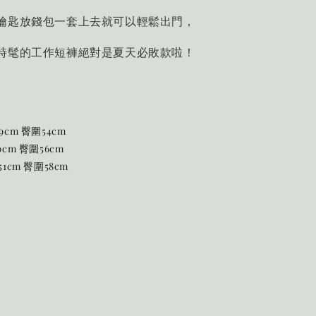
鑰匙放錢包一套上去就可以輕鬆出門，
時髦的工作短褲絕對是夏天必敗款啦！
9cm 臀圍54cm
0cm 臀圍56cm
51cm 臀圍58cm