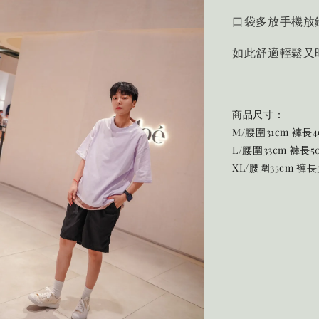
口袋多放手機放
如此舒適輕鬆又
商品尺寸：
M/腰圍31cm 褲長4
L/腰圍33cm 褲長5
XL/腰圍35cm 褲長