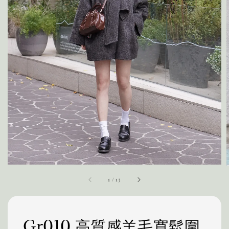
1
/
13
Gr010 高質感羊毛寬鬆圍