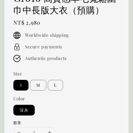
巾中長版大衣（預購）
Regular
NT$ 2,980
price
Worldwide shipping
Secure payments
Authentic products
Size
S
M
L
Color
深灰
數量