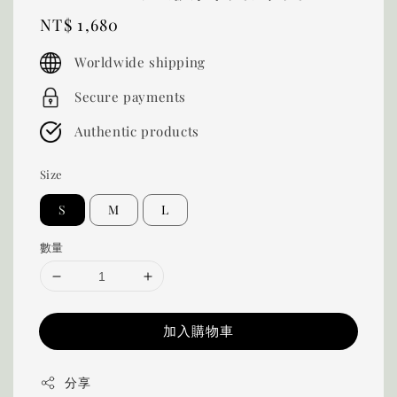
Regular
NT$ 1,680
price
Worldwide shipping
Secure payments
Authentic products
Size
S
M
L
數量
加入購物車
分享