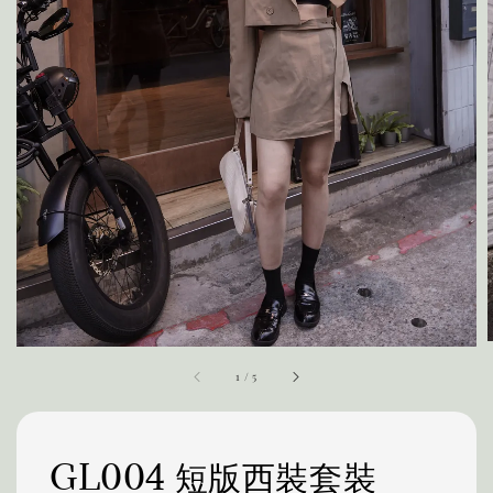
1
/
5
GL004 短版西裝套裝