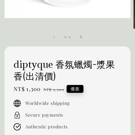
1
/
3
diptyque 香氛蠟燭-漿果
香(出清價)
Sale
NT$ 1,300
Regular
優惠
NT$ 2,300
price
price
Worldwide shipping
Secure payments
Authentic products