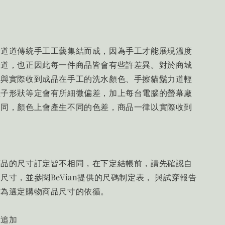
一道道傳統手工工藝集結而成，因為手工才能展現溫度
味道，也正因此每一件商品皆會有些許差異。對於商城
照與實際收到成品在手工的洗水顏色、手擦貓鬚力道輕
位子形狀等定會有所細微偏差，加上每台電腦的螢幕廠
不同，顏色上會產生不同的色差，商品一律以實際收到
商品的尺寸訂定皆不相同，在下定結帳前，請先確認自
尺寸，並參閱BeVian提供的尺碼制定表， 與試穿報告
作為選定購物商品尺寸的依循。
及追加