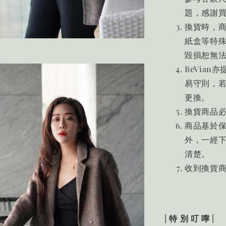
題，感謝買
換貨時，
紙盒等特
毀損恕無
BeVia
易守則，若
更換。
換貨商品
商品基於
外，一經
清楚。
收到換貨商
| 特 別 叮 嚀 |