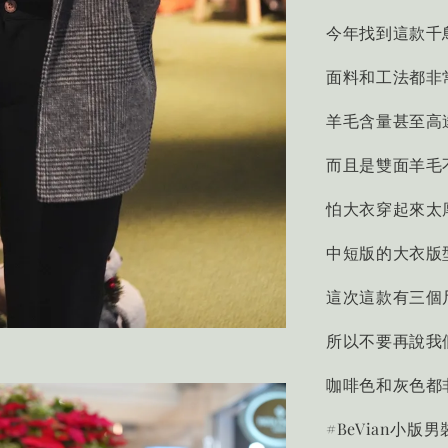
今年找到這款千
面料和工法都非
羊毛含量甚至高達
而且是雙面羊毛
怕大衣穿起來太
中短版的大衣版
這次這款有三個
所以不要再說我
咖啡色和灰色都
#BeVian小版