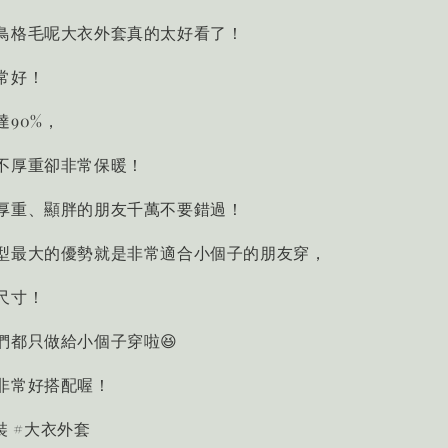
鳥格毛呢大衣外套真的太好看了！
常好！
90%，
不厚重卻非常保暖！
厚重、顯胖的朋友千萬不要錯過！
型最大的優勢就是非常適合小個子的朋友穿，
尺寸！
們都只做給小個子穿啦😆
非常好搭配喔！
男裝 #大衣外套