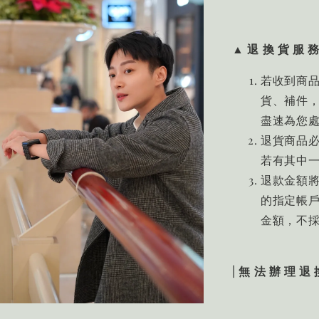
▲ 退 換 貨 服 務
若收到商
貨、補件，
盡速為您
退貨商品
若有其中
退款金額
的指定帳戶
金額，不採
| 無 法 辦 理 退 