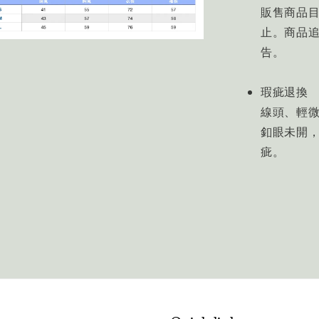
販售商品
止。商品
告。
瑕疵退換
線頭、輕微
釦眼未開
疵。