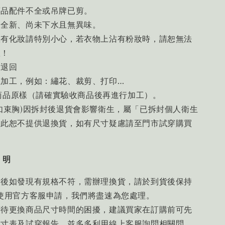
商品配件不全或吊牌已剪。
是全新、尚未下水且無異味。
您有化妝請特別小心，若衣物上沾有粉妝時，請恕無法
喔！
未退回
上加工，例如：繡花、裁剪、打印…
an商品原樣（請確實驗收商品後再進行加工）。
如束胸)因拆封後退貨會影響衛生，屬「已拆封個人衛生
因此恕不提供退換貨，如有尺寸疑慮請至門市試穿購買
 明
品後如發現有規格不符，需辦理換貨，請於到貨後保持
使用官方客服申請，我們將盡速為您處理。
等待更換商品尺寸時間的困擾，建議買家在訂購前可先
尺寸表及試穿報告，並多多利用線上客服詢問相關問