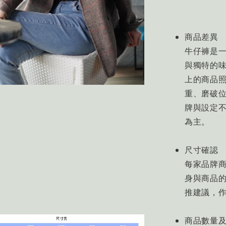
商品差異
牛仔褲是
與獨特的
上的商品
重、磨破
牌與設定
為主。
尺寸確認
每家品牌
身與商品的
推建議，
商品數量