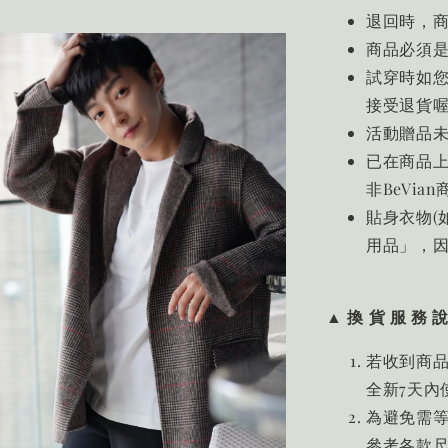
退回時，
商品必須
試穿時如
接受退貨
活動贈品
已在商品
非BeVi
貼身衣物(
用品」，
▲ 換 貨 服 務 說
若收到商
全新7天內
為避免需
參考各款