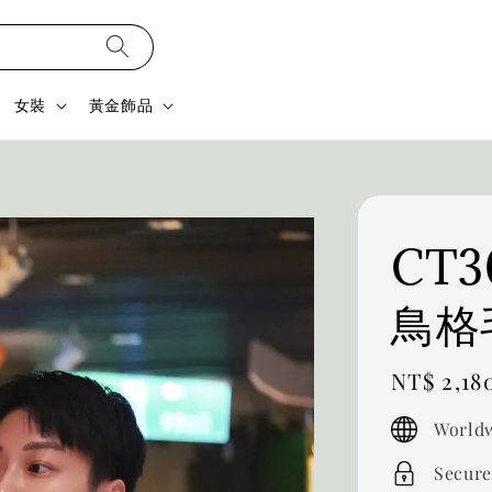
女裝
黃金飾品
CT
鳥格
Regular
NT$ 2,18
price
Worldw
Secure