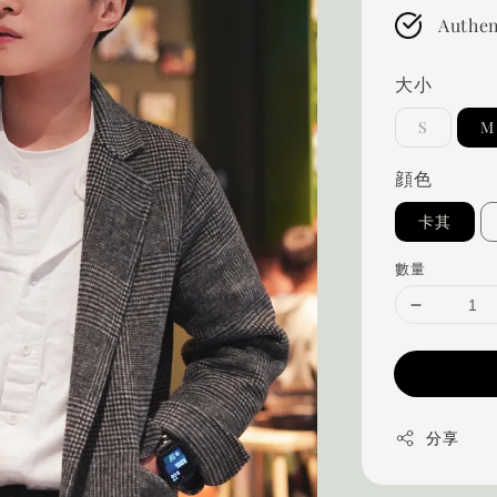
Authen
大小
S
M
顔色
卡其
數量
分享