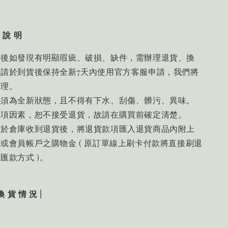
 說 明
品後如發現有明顯瑕疵、破損、缺件，需辦理退貨、換
請於到貨後保持全新7天內使用官方客服申請，我們將
處理。
必須為全新狀態，且不得有下水、刮傷、髒污、異味。
一項因素，恕不接受退貨，故請在購買前確定清楚。
將於倉庫收到退貨後，將退貨款項匯入退貨商品內附上
或會員帳戶之購物金 ( 原訂單線上刷卡付款將直接刷退
匯款方式 )。
換 貨 情 況 |