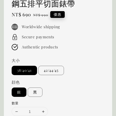
鋼五排平切面錶帶
Sale
NT$ 690
Regular
優惠
NT$ 990
price
price
Worldwide shipping
Secure payments
Authentic products
大小
38/40/41
42/44/45
顔色
銀
黑
數量