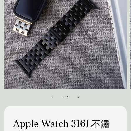
1
/
5
Apple Watch 316L不鏽