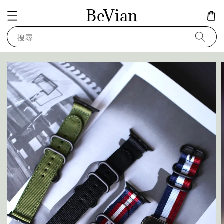
BeVian
搜尋