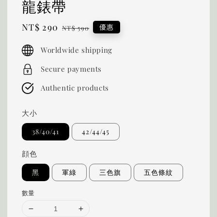
龍錶帶
Sale
NT$ 290
Regular
優惠
NT$ 590
price
price
Worldwide shipping
Secure payments
Authentic products
大小
38/40/41
42/44/45
顔色
黑
軍綠
三色旗
五色條紋
數量