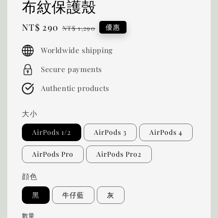
布紋保護殼
Sale
NT$ 290
Regular
優惠
NT$ 1,290
price
price
Worldwide shipping
Secure payments
Authentic products
大小
AirPods 1/2
AirPods 3
AirPods 4
AirPods Pro
AirPods Pro2
顔色
黑
牛仔藍
灰
數量