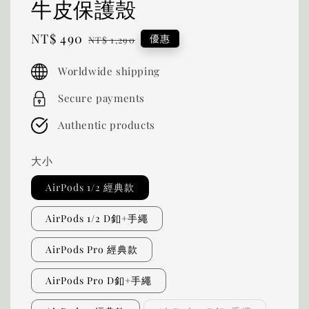
牛皮保護殼
Sale
NT$ 490
Regular
優惠
NT$ 1,290
price
price
Worldwide shipping
Secure payments
Authentic products
大小
AirPods 1/2 經典款
AirPods 1/2 D釦+手繩
AirPods Pro 經典款
AirPods Pro D釦+手繩