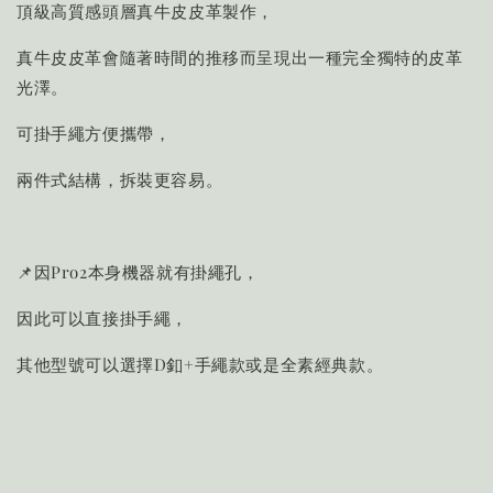
頂級高質感頭層真牛皮皮革製作，
真牛皮皮革會隨著時間的推移而呈現出一種完全獨特的皮革
光澤。
可掛手繩方便攜帶，
兩件式結構，拆裝更容易。
📌因Pro2本身機器就有掛繩孔，
因此可以直接掛手繩，
其他型號可以選擇D釦+手繩款或是全素經典款。