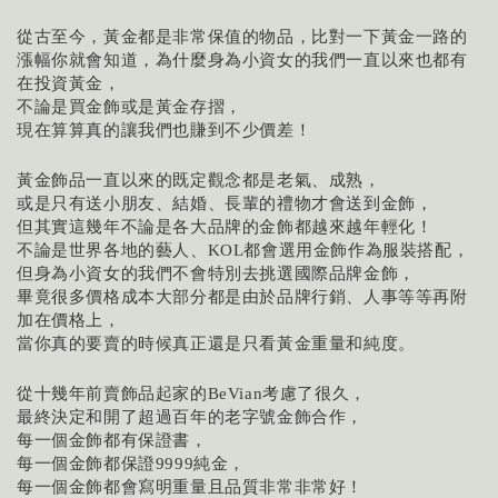
從古至今，黃金都是非常保值的物品，比對一下黃金一路的
漲幅你就會知道，為什麼身為小資女的我們一直以來也都有
在投資黃金，
不論是買金飾或是黃金存摺，
現在算算真的讓我們也賺到不少價差！
黃金飾品一直以來的既定觀念都是老氣、成熟，
或是只有送小朋友、結婚、長輩的禮物才會送到金飾，
但其實這幾年不論是各大品牌的金飾都越來越年輕化！
不論是世界各地的藝人、
都會選用金飾作為服裝搭配，
KOL
但身為小資女的我們不會特別去挑選國際品牌金飾，
畢竟很多價格成本大部分都是由於品牌行銷、人事等等再附
加在價格上，
當你真的要賣的時候真正還是只看黃金重量和純度。
從十幾年前賣飾品起家的
考慮了很久，
BeVian
最終決定和開了超過百年的老字號金飾合作，
每一個金飾都有保證書，
每一個金飾都保證
純金，
9999
每一個金飾都會寫明重量且品質非常非常好！