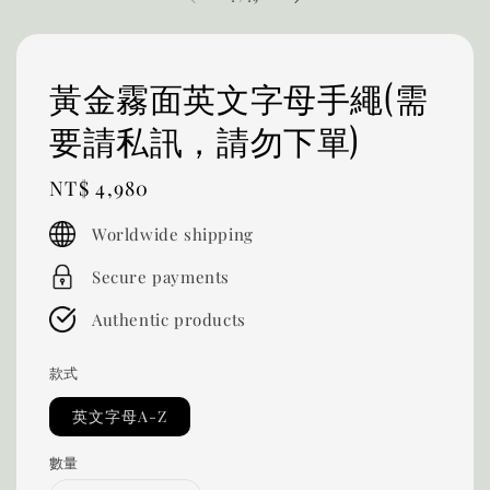
黃金霧面英文字母手繩(需
要請私訊，請勿下單)
Regular
NT$ 4,980
price
Worldwide shipping
Secure payments
Authentic products
款式
英文字母A-Z
數量