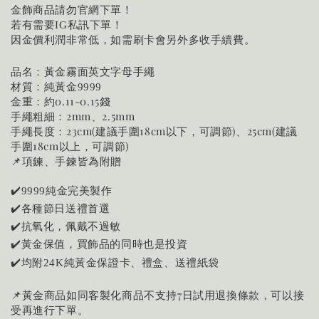
金飾商品請勿官網下單！
若有需要
私訊下單！
IG
因金價利潤非常低，如需刷卡會另外多收手續費。
品名：黃金霧面英文字母手繩
材質：純黃金
9999
金重：約0.11-0.15錢
手繩粗細：2mm、2.5mm
手繩長度：23cm(建議手圍18cm以下，可調節)、25cm(建議
手圍18cm以上，可調節)
📌項鍊、手鍊皆為附贈
✔️
純金完美製作
9999
✔️各種節日送禮首選
✔️抗氧化，佩戴不過敏
✔️黃金保值，買飾品的同時也是投資
均附
純黃金保證卡、禮盒、送禮紙袋
✔️
24K
📌黃金商品如同客製化商品不支持7日試用退換條款，可以接
受再進行下單。