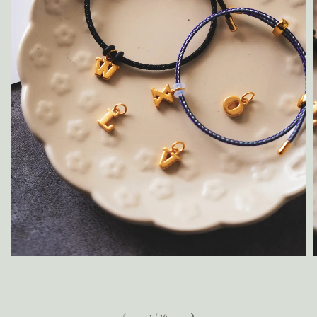
1
/
19