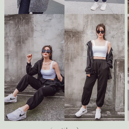
1
/
8