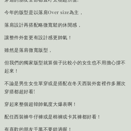
今年的版型是以落肩Over size為主，
落肩設計再搭配略微寬鬆的休閒感，
讓整件外套更有設計感更帥氣！
雖然是落肩微寬版型，
但我們的獨家版型就算個子比較小的女生也不用擔心撐不
起來！
不論是男生女生單穿或是搭配在冬天西裝外套裡作多層次
穿搭都超好看!
穿起來整個超韓帥氣度大爆表啊！
配任西裝褲牛仔褲或是棉褲或卡其褲都好看！
有喜歡的朋友千萬不要錯過喔！