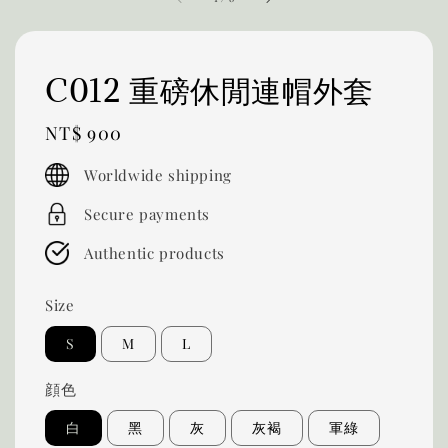
C012 重磅休閒連帽外套
Regular
NT$ 900
price
Worldwide shipping
Secure payments
Authentic products
Size
S
M
L
顔色
白
黑
灰
灰褐
軍綠