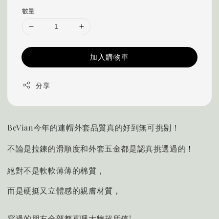
數量
加入購物車
分享
BeVian今年的連帽外套品質真的好到無可挑剔！
！
不論是拉鍊的滑順
度和外套五金都是認真挑選過的
，
絕對不是軟軟薄薄的棉質
，
而是硬挺又立體感的親膚材質
穿過的朋友全部都直呼太物超所值!