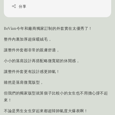
分享
BeVian今年和廠商獨家訂制的外套實在太優秀了！
整件內裏加厚超保暖絨毛，
讓整件外套都非常的親膚舒適，
小小的落肩設計再搭配略微寬鬆的休閒感，
讓整件外套更有設計感更帥氣！
雖然是落肩微寬版型，
但我們的獨家版型就算個子比較小的女生也不用擔心撐不起
來！
不論是男生女生穿起來都超韓帥氣度大爆表啊！