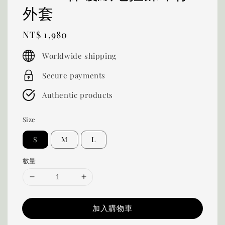
外套
Regular
NT$ 1,980
price
Worldwide shipping
Secure payments
Authentic products
Size
S
M
L
數量
加入購物車