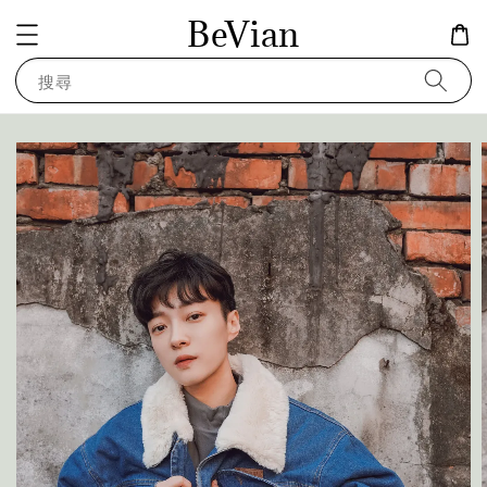
BeVian
搜尋