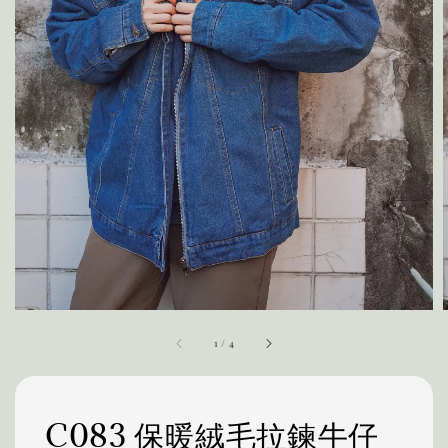
1
/
4
C083 保暖絨毛拉鍊牛仔