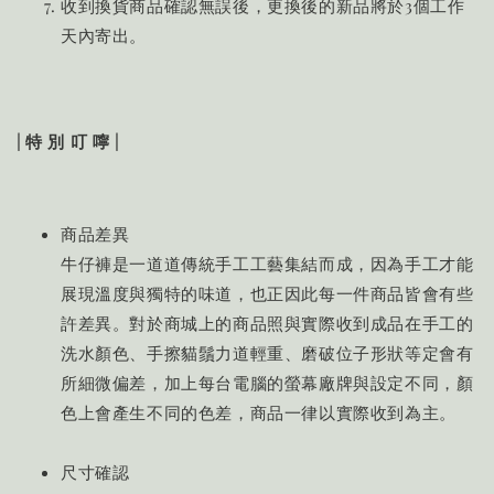
收到換貨商品確認無誤後，更換後的新品將於3個工作
天內寄出。
| 特 別 叮 嚀 |
商品差異
牛仔褲是一道道傳統手工工藝集結而成，因為手工才能
展現溫度與獨特的味道，也正因此每一件商品皆會有些
許差異。對於商城上的商品照與實際收到成品在手工的
洗水顏色、手擦貓鬚力道輕重、磨破位子形狀等定會有
所細微偏差，加上每台電腦的螢幕廠牌與設定不同，顏
色上會產生不同的色差，商品一律以實際收到為主。
尺寸確認