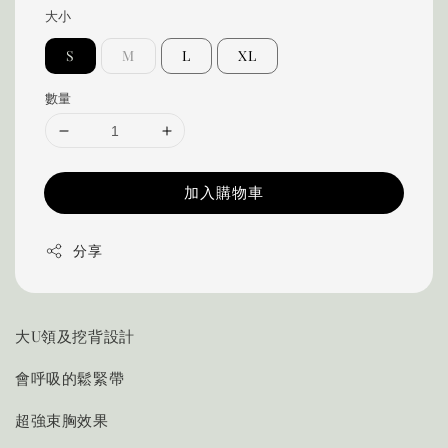
大小
S
M
L
XL
數量
加入購物車
分享
大U領及挖背設計
會呼吸的鬆緊帶
超強束胸效果