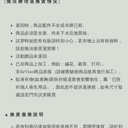
| 無 法 辦 理 退 換 貨 情 況 |
退回時，商品配件不全或吊牌已剪。
商品必須是全新、尚未下水且無異味。
試穿時如您有化妝請特別小心，若衣物上沾有粉妝時，
請恕無法接受退貨喔！
活動贈品未退回
已在商品上加工，例如：繡花、裁剪、打印…
非BeVian商品原樣（請確實驗收商品後再進行加工）。
貼身衣物(如束胸)因拆封後退貨會影響衛生，屬「已拆
封個人衛生用品」，因此恕不提供退換貨，如有尺寸疑
慮請至門市試穿購買
▲ 換 貨 服 務 說 明
若收到商品後如發現有規格不符，需辦理換貨，請於到