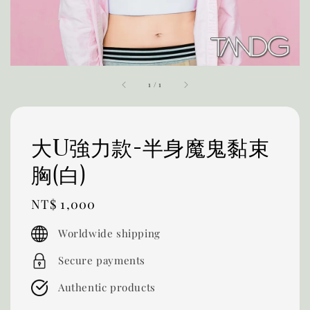
1
/
1
大U強力款-半身魔鬼黏束
胸(白)
Regular
NT$ 1,000
price
Worldwide shipping
Secure payments
Authentic products