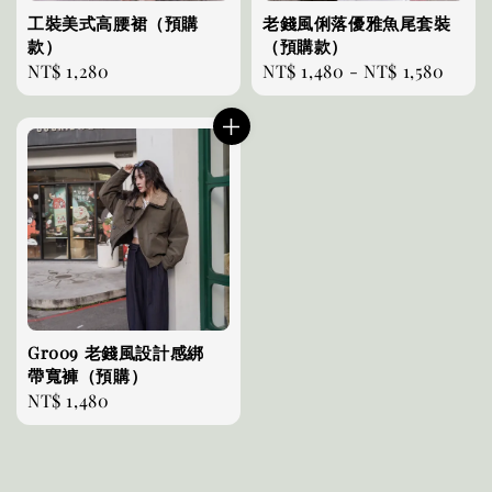
工裝美式高腰裙（預購
老錢風俐落優雅魚尾套裝
款）
（預購款）
Regular
NT$ 1,280
Regular
NT$ 1,480
-
NT$ 1,580
price
price
Gr009 老錢風設計感綁
帶寬褲（預購）
Regular
NT$ 1,480
price