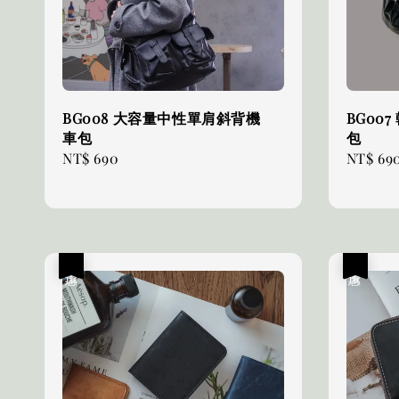
BG008 大容量中性單肩斜背機
BG00
車包
包
Regular
NT$ 690
Regular
NT$ 69
price
price
優惠
優惠