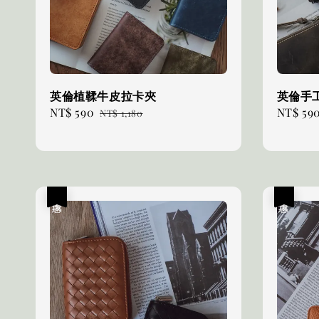
英倫植鞣牛皮拉卡夾
英倫手
Sale
NT$ 590
Regular
Sale
NT$ 59
NT$ 1,180
price
price
price
優惠
優惠