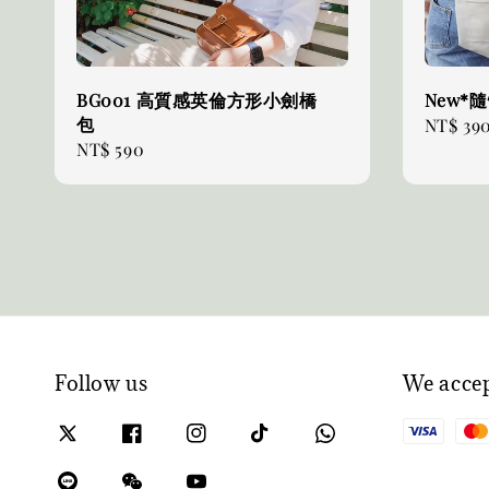
BG001 高質感英倫方形小劍橋
New*
包
Regular
NT$ 39
Regular
NT$ 590
price
price
Follow us
We acce