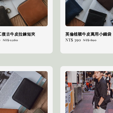
工復古牛皮拉鍊短夾
英倫植鞣牛皮萬用小錢袋
0
Regular
Sale
NT$ 390
Regular
NT$ 1,180
NT$ 890
price
price
price