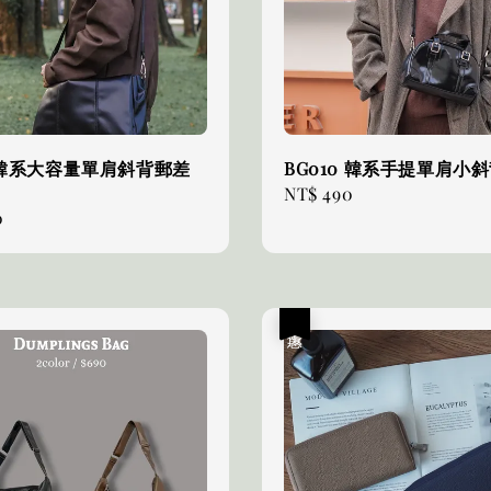
1 韓系大容量單肩斜背郵差
BG010 韓系手提單肩小
Regular
NT$ 490
0
price
優惠