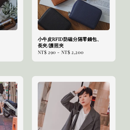
小牛皮RFID防磁分隔零錢包、
長夾/護照夾
Regular
NT$ 290
-
NT$ 2,200
price