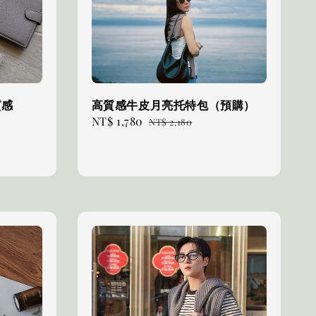
質感
高質感牛皮月亮托特包（預購）
Sale
NT$ 1,780
Regular
NT$ 2,180
gular
price
price
ce