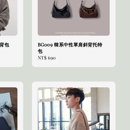
斜背包
BG009 韓系中性單肩斜背托特
包
Regular
NT$ 690
price