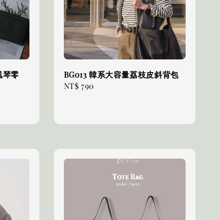
盜風琴零
BG013 韓系大容量荔枝皮斜背包
Regular
NT$ 790
price