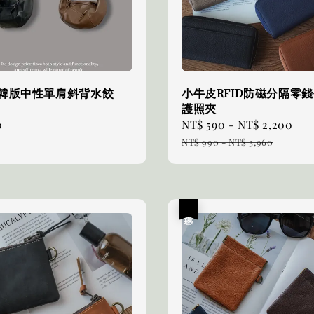
7 韓版中性單肩斜背水餃
小牛皮RFID防磁分隔零錢
護照夾
0
Sale
NT$ 590
-
NT$ 2,200
Re
price
pr
NT$ 990
-
NT$ 3,960
優惠