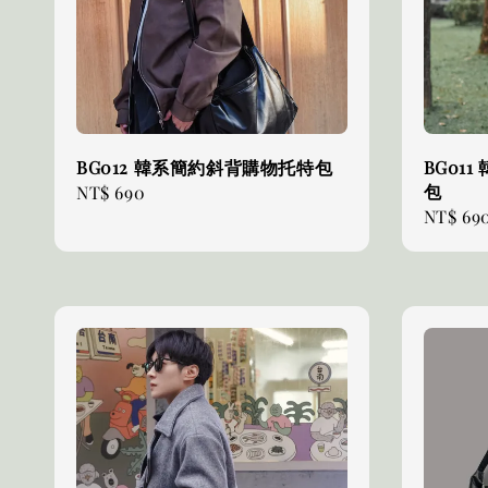
BG012 韓系簡約斜背購物托特包
BG01
包
Regular
NT$ 690
Regular
NT$ 69
price
price