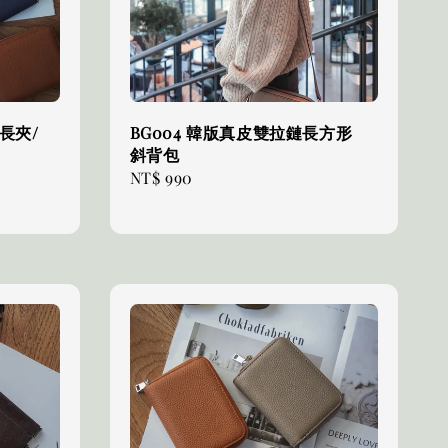
長夾/
BG004 韓版真皮雙拉鏈長方形
斜背包
gular
Regular
NT$ 990
ice
price