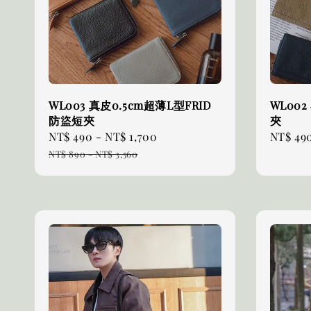
WL003 真皮0.5cm超薄L型FRID
WL00
防盜短夾
夾
Sale
NT$ 490
-
NT$ 1,700
Regular
Sale
NT$ 49
price
price
price
NT$ 890
-
NT$ 3,560