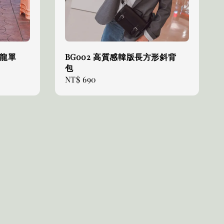
尼龍單
BG002 高質感韓版長方形斜背
包
Regular
NT$ 690
price