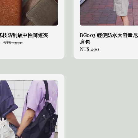
荔枝防刮紋中性薄短夾
BG003 輕便防水大容量
肩包
0
Regular
NT$ 1,990
Regular
NT$ 490
price
price