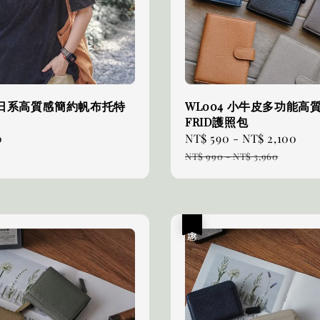
4 日系高質感簡約帆布托特
WL004 小牛皮多功能高
FRID護照包
0
Sale
NT$ 590
-
NT$ 2,100
Re
price
pri
NT$ 990
-
NT$ 3,960
優惠