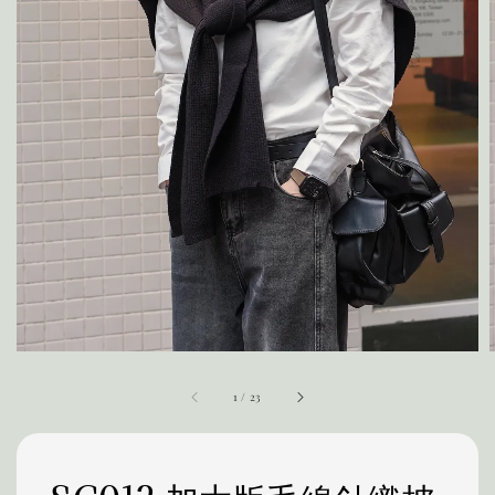
1
/
23