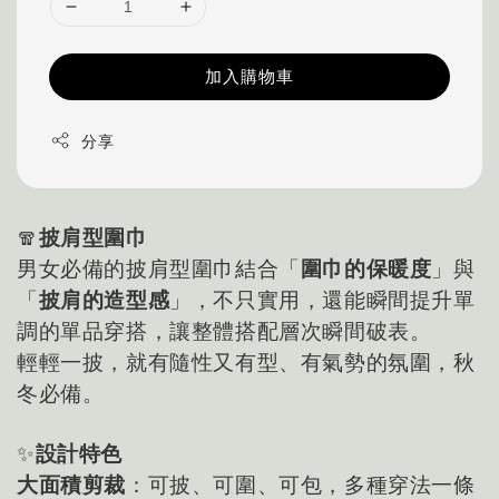
加入購物車
分享
🧣
披肩型圍巾
男女必備的披肩型圍巾結合「
圍巾的保暖度
」與
「
披肩的造型感
」，不只實用，還能瞬間提升單
調的單品穿搭，讓整體搭配層次瞬間破表。
輕輕一披，就有隨性又有型、有氣勢的氛圍，秋
冬必備。
✨
設計特色
大面積剪裁
：可披、可圍、可包，多種穿法一條