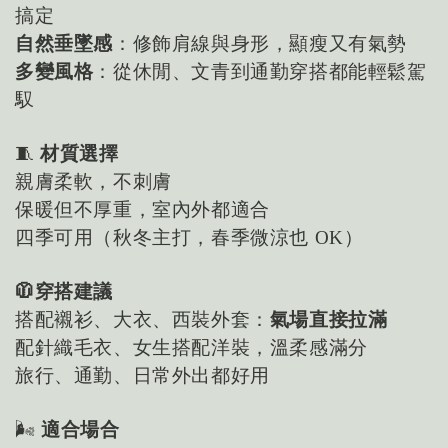
搞定
自然垂墜感
：修飾肩線與身形，顯瘦又有氣勢
多變風格
：從休閒、文青到通勤穿搭都能輕鬆駕
馭
🧵
材質選擇
親膚柔軟，不刺膚
保暖但不厚重，室內外都適合
四季可用（秋冬主打，春季微涼也 OK）
🧥穿搭建議
搭配襯衫、大衣、西裝外套：
氣場直接拉滿
配針織毛衣、女生搭配洋裝，溫柔感滿分
旅行、通勤、日常外出都好用
🌬
適合場合