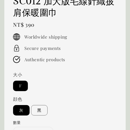
SC012 加大版毛線針織披
肩保暖圍巾
Regular
NT$ 390
price
Worldwide shipping
Secure payments
Authentic products
大小
F
顔色
灰
黑
數量