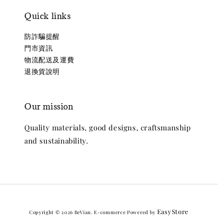
Quick links
防詐騙提醒
門市資訊
物流配送及運費
退換貨說明
Our mission
Quality materials, good designs, craftsmanship
and sustainability.
EasyStore
Copyright © 2026 BeVian. E-commerce Powered by