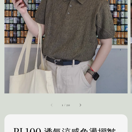
1
/
20
PL100 透氣涼感免燙摺皺