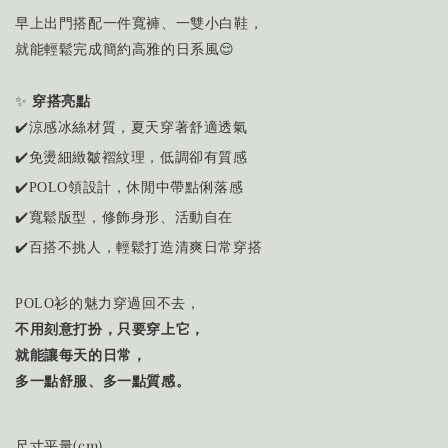
早上出門搭配一件寬褲、一雙小白鞋，
就能輕鬆完成簡約高雅的日系風😌
✨
穿搭亮點
✔️涼感冰絲材質，夏天穿著舒適透氣
✔️免燙細緻皺褶紋理，低調卻有質感
✔️POLO領設計，休閒中帶點俐落感
✔️寬鬆版型，修飾身形、活動自在
✔️百搭不挑人，輕鬆打造清爽日常穿搭
POLO衫的魅力穿過回不去，
不用刻意打扮，只要穿上它，
就能讓每天的日常，
多一點舒服、多一點質感。
尺寸平量(cm)