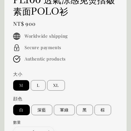
素面POLO衫
Regular
NT$ 900
price
Worldwide shipping
Secure payments
Authentic products
大小
M
L
XL
顔色
白
深藍
軍綠
黑
棕
數量