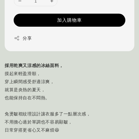
加入購物車
分享
採用乾爽又涼感的冰絲面料，
摸起來輕盈滑順，
穿上瞬間感受舒適涼爽，
就算是炎熱的夏天，
也能保持自在不悶熱。
免燙皺褶紋理設計讓衣服多了一點層次感，
不用擔心過於單調也不容易顯皺，
日常穿搭更省心又不麻煩😆