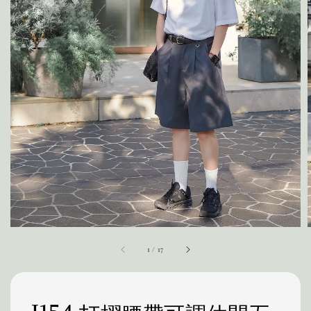
1
/
17