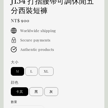
J154 打摺腰帶可調休閒五
分西裝短褲
Regular
NT$ 900
price
Worldwide shipping
Secure payments
Authentic products
大小
M
L
XL
顔色
卡其
黑
灰
數量