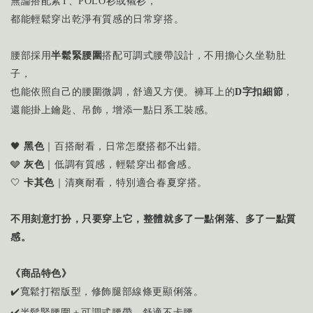
無論搭配素T、POLO衫或襯衫，
都能輕鬆穿出乾淨有質感的日常穿搭。
腰部採用
半鬆緊腰圍
搭配可調式腰帶設計，不用擔心久坐勒肚
子，
也能依照自己的腰圍微調，舒適又方便。褲耳上的
D字扣細節
，
還能掛上鑰匙、吊飾，增添一點日系工裝感。
🖤
黑色
｜百搭耐看，日常怎麼搭都不出錯。
🩶
灰色
｜低調有質感，輕鬆穿出都會感。
🤍
卡其色
｜清爽耐看，特別適合春夏穿搭。
不用刻意打扮，只要穿上它，整體就多了一點俐落、多了一點質
感。
《商品特色》
✔️寬鬆打褶版型，修飾腿部線條更顯俐落。
✔️半鬆緊腰圍＋可調式腰帶，舒適不卡腰。