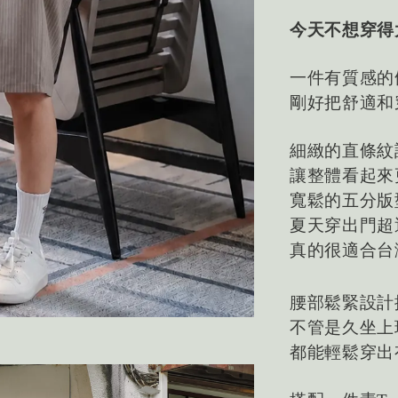
今天不想穿得
一件有質感的
剛好把舒適和
細緻的直條紋
讓整體看起來
寬鬆的五分版
夏天穿出門超
真的很適合台
腰部鬆緊設計
不管是久坐上
都能輕鬆穿出