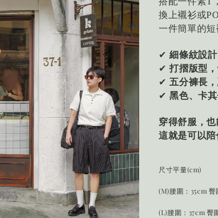
搭配一件素T
換上襯衫或P
一件簡單的短
✔
細條紋設計
✔
打摺版型，
✔
五分褲長，
✔
黑色、卡其
穿得舒服，也
這就是可以陪
尺寸平量(cm)
(M)腰圍：35cm 
(L)腰圍：37cm 臀