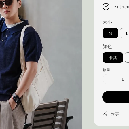
Authen
大小
M
L
顔色
卡其
數量
分享