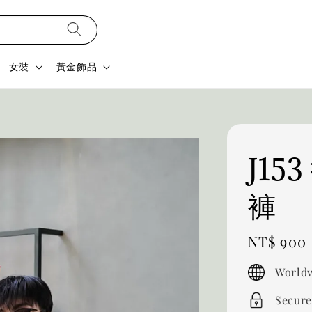
女裝
黃金飾品
J1
褲
Regular
NT$ 900
price
Worldw
Secure