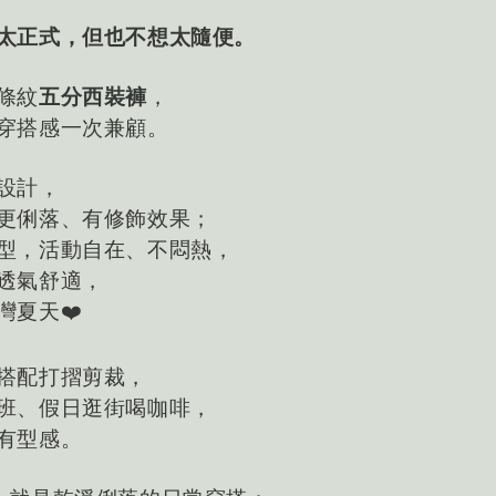
太正式，但也不想太隨便。
條紋
五分西裝褲
，
穿搭感一次兼顧。
設計，
更俐落、有修飾效果；
型，活動自在、不悶熱，
透氣舒適，
灣夏天❤️
搭配打摺剪裁，
班、假日逛街喝咖啡，
有型感。