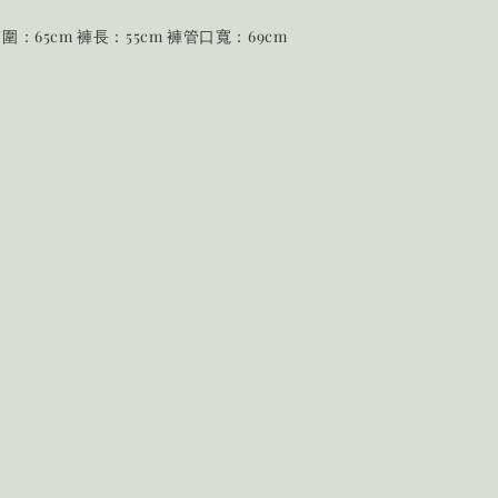
臀圍：65cm 褲長：55cm
褲管口寬：69cm