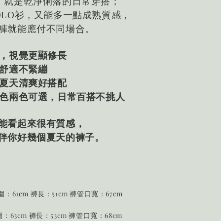
，就是乾淨俐落的日常穿搭；
OLO衫，又能多一點成熟質感，
褲就能應付不同場合。
，視覺更顯修長
舒適不緊繃
夏天清爽好搭配
色兩色可選，日常百搭不挑人
能看起來很有質感，
伴你好幾個夏天的褲子。
臀圍：61cm 褲長：51cm 褲管口寬：67cm
圍：63cm 褲長：53cm
褲管口寬：68cm