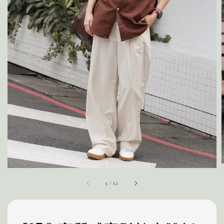
1
/
12