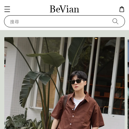
BeVian
搜尋