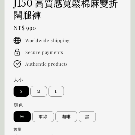
J150 高質感寬鬆棉麻雙折
闊腿褲
Regular
NT$ 990
price
Worldwide shipping
Secure payments
Authentic products
大小
S
M
L
顔色
米
軍綠
咖啡
黑
數量