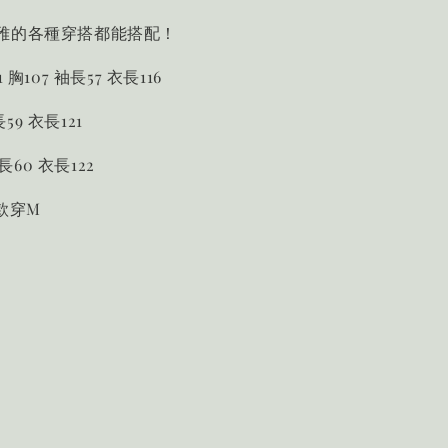
雅的各種穿搭都能搭配！
胸107 袖長57 衣長116
長59 衣長121
袖長60 衣長122
 此款穿M