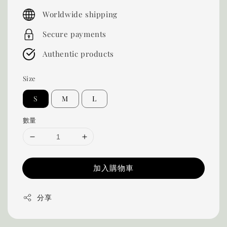
price
Worldwide shipping
Secure payments
Authentic products
Size
S
M
L
數量
加入購物車
分享