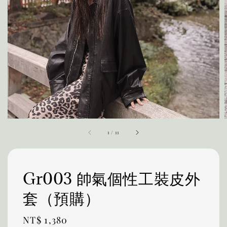
1
/
11
Gr003 帥氣個性工裝皮外
套（預購）
Regular
NT$ 1,380