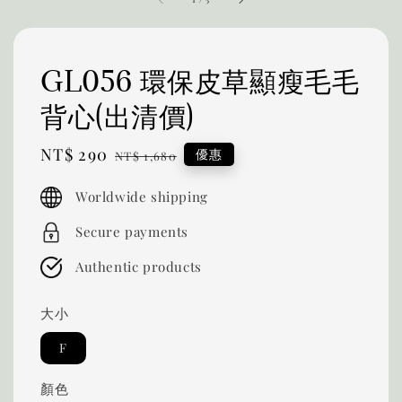
GL056 環保皮草顯瘦毛毛
背心(出清價)
Sale
NT$ 290
Regular
優惠
NT$ 1,680
price
price
Worldwide shipping
Secure payments
Authentic products
大小
F
顏色