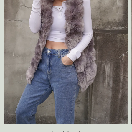
1
/
5