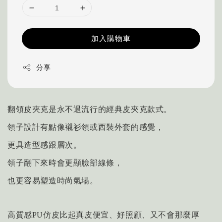
加入購物車
分享
翻領皮夾克是永不退流行的經典皮夾克款式。
領子設計有點像襯衫領或西裝外套的感覺，
更具造型感跟層次。
領子翻下來時會更顯臉部線條，
也更容易塑造時尚氣場。
高質感PU仿皮比起真皮
便宜、好照顧、又不會那麼厚