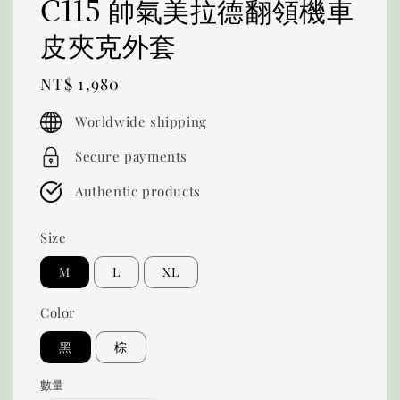
C115 帥氣美拉德翻領機車
皮夾克外套
Regular
NT$ 1,980
price
Worldwide shipping
Secure payments
Authentic products
Size
M
L
XL
Color
黑
棕
數量