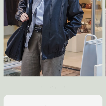
1
/
20