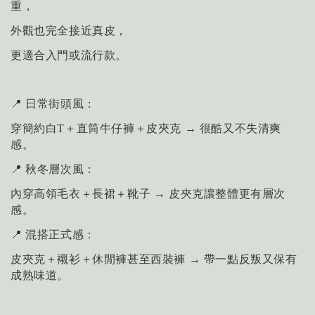
重，
外觀也完全接近真皮，
更適合入門或流行款。
📍 日常街頭風：
穿簡約白T＋直筒牛仔褲＋皮夾克 → 很酷又不失清爽
感。
📍 秋冬層次風：
內穿高領毛衣＋長裙＋靴子 → 皮夾克讓整體更有層次
感。
📍 混搭正式感：
皮夾克＋襯衫＋休閒褲甚至西裝褲 → 帶一點反叛又保有
成熟味道。