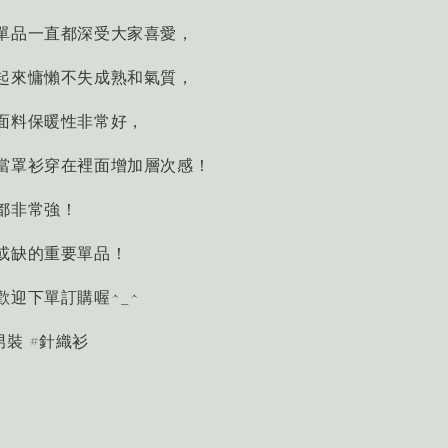
單品一直都深受大家喜愛，
起來慵懶不失成熟和氣質，
面料保暖性非常好，
當罩衫穿在裡面增加層次感！
都非常強！
或缺的重要單品！
歡迎下單訂購喔^_^
版男裝 #針織衫