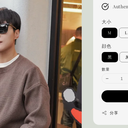
Authen
大小
M
L
顔色
黑
數量
分享