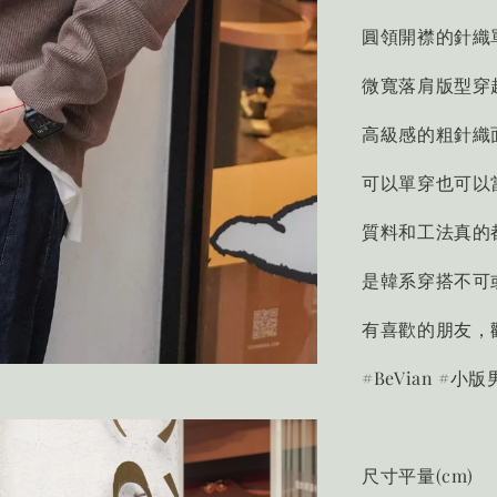
圓領開襟的針織
微寬落肩版型穿
高級感的粗針織
可以單穿也可以
質料和工法真的
是韓系穿搭不可
有喜歡的朋友，
#BeVian #小
尺寸平量(cm)