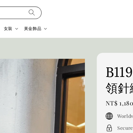
女裝
黃金飾品
B1
領針
Regular
NT$ 1,18
price
Worldw
Secure