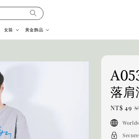
女裝
黃金飾品
A053
落肩涼
Sale
NT$ 49
R
N
price
p
Worldw
Secure