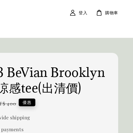
登入
購物車
 BeVian Brooklyn
感tee(出清價)
egular
優惠
T$ 400
rice
ide shipping
 payments