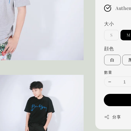
Authen
大小
S
M
顔色
白
數量
分享