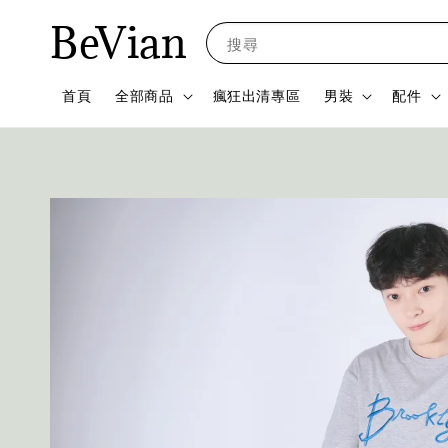
BeVian
搜尋
首頁
全部商品
瘋狂出清專區
男裝
配件