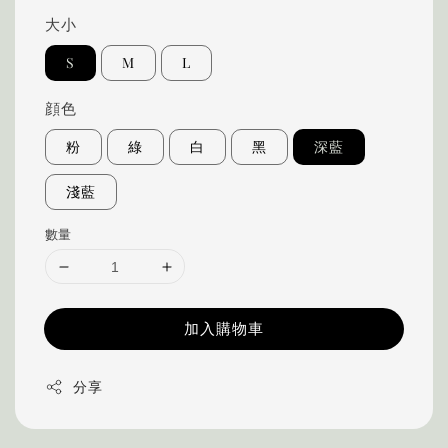
大小
S
M
L
顔色
粉
綠
白
黑
深藍
淺藍
數量
加入購物車
分享