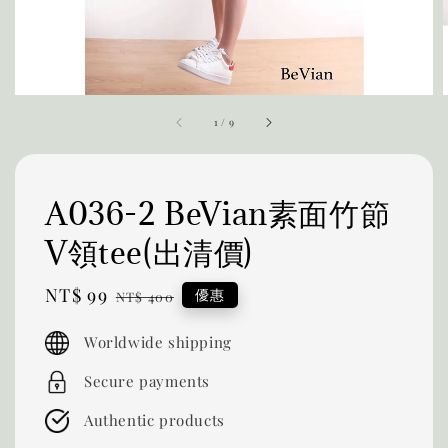
1
/
9
A036-2 BeVian素面竹節
V領tee(出清價)
Sale
NT$ 99
Regular
優惠
NT$ 400
price
price
Worldwide shipping
Secure payments
Authentic products