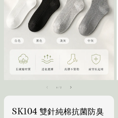
1
/
7
SK104 雙針純棉抗菌防臭