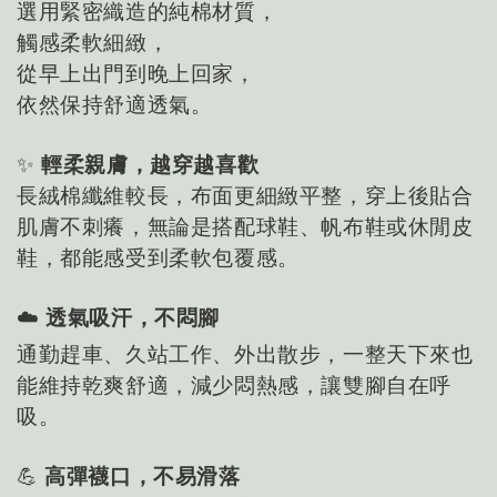
選用緊密織造的純棉材質，
觸感柔軟細緻，
從早上出門到晚上回家，
依然保持舒適透氣。
✨
輕柔親膚，越穿越喜歡
長絨棉纖維較長，布面更細緻平整，穿上後貼合
肌膚不刺癢，無論是搭配球鞋、帆布鞋或休閒皮
鞋，都能感受到柔軟包覆感。
☁️
透氣吸汗，不悶腳
通勤趕車、久站工作、外出散步，一整天下來也
能維持乾爽舒適，減少悶熱感，讓雙腳自在呼
吸。
💪
高彈襪口，不易滑落