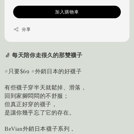
加入購物車
分享
🧦
每天陪你走很久的那雙襪子
#只要$69 #外銷日本的好襪子
有些襪子穿半天就鬆掉、滑落，
回到家腳悶悶的不舒服；
但真正好穿的襪子，
是讓你幾乎忘了它的存在。
BeVian外銷日本襪子系列，