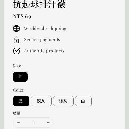
抗起球排汗襪
Regular
NT$ 69
price
Worldwide shipping
Secure payments
Authentic products
Size
F
Color
黑
深灰
淺灰
白
數量