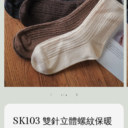
1
/
4
SK103 雙針立體螺紋保暖