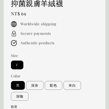
抑菌親膚羊絨襪
Regular
NT$ 69
price
Worldwide shipping
Secure payments
Authentic products
Size
F
Color
黑
深灰
駝色
米白
深咖
數量