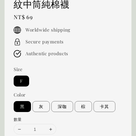
紋中筒純棉襪
Regular
NT$ 69
price
Worldwide shipping
Secure payments
Authentic products
Size
F
Color
黑
灰
深咖
棕
卡其
數量