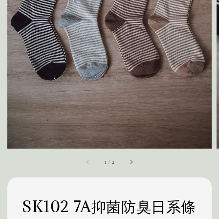
1
/
2
SK102 7A抑菌防臭日系條