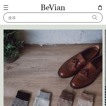
BeVian
搜尋