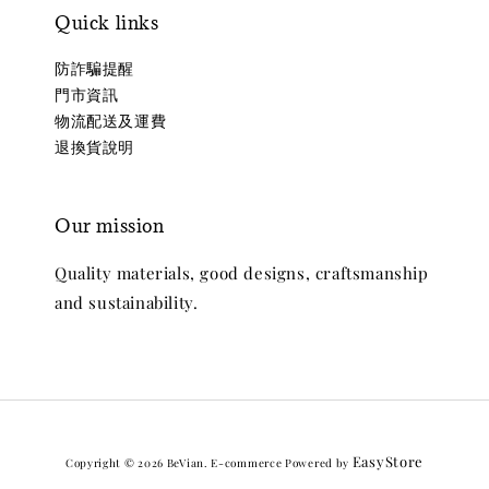
Quick links
防詐騙提醒
門市資訊
物流配送及運費
退換貨說明
Our mission
Quality materials, good designs, craftsmanship
and sustainability.
EasyStore
Copyright © 2026 BeVian. E-commerce Powered by