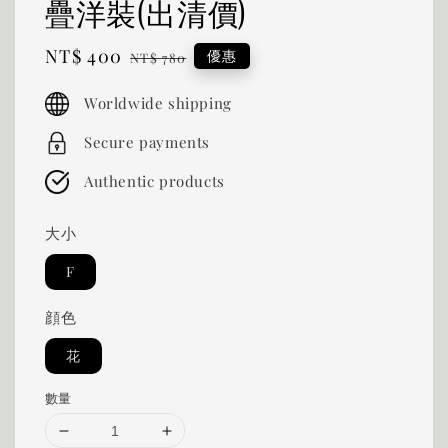
疊洋裝(出清價)
Sale
NT$ 400
Regular
優惠
NT$ 780
price
price
Worldwide shipping
Secure payments
Authentic products
大小
F
顔色
花
數量