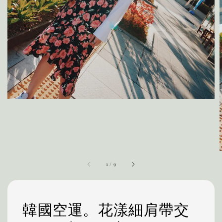
1
/
9
韓國空運。花漾細肩帶交