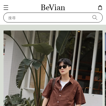
BeVian
搜尋