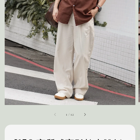
1
/
12