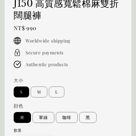
J150 高質感寬鬆棉麻雙折
闊腿褲
Regular
NT$ 990
price
Worldwide shipping
Secure payments
Authentic products
大小
S
M
L
顔色
米
軍綠
咖啡
黑
數量